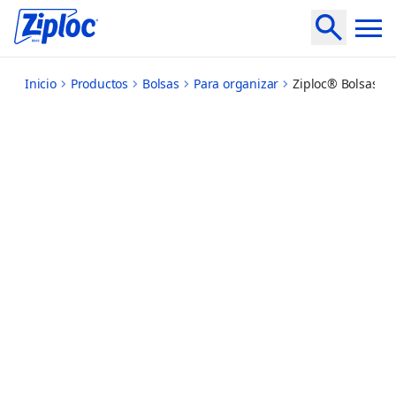
large-storage
Inicio
Productos
Bolsas
Para organizar
Ziploc® Bolsas P